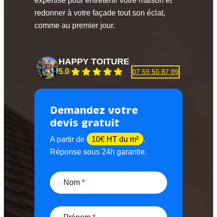
expertise pour entretenir votre maison et
redonner à votre façade tout son éclat,
comme au premier jour.
HAPPY TOITURE
5.0
07 59 50 87 89
Demandez votre
devis gratuit
A partir de
10€ HT du m²
.
Réponse sous 24h garantie.
D
e
Nom
*
m
a