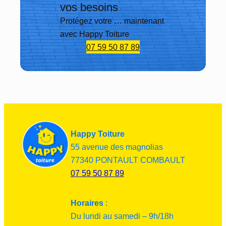
men
vos besoins
t le 
Protégez votre … maintenant
plan
avec Happy Toiture
ning 
07 59 50 87 89
déci
dé 
d’un 
com
mun 
acco
rd, 
Happy Toiture
n’he
site 
55 avenue des magnolias
pas 
77340 PONTAULT COMBAULT
à 
07 59 50 87 89
four
nir 
Horaires
:
des 
Du lundi au samedi – 9h/18h
rens