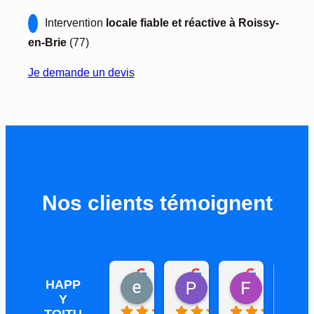
Intervention
locale fiable et réactive à Roissy-
en-Brie
(77)
Je demande un devis
Nos clients témoignent
ernest L
Patricia
Fabrice D
HAPP
il y a 1 mois
il y a 3 mois
il y a 3 mois
Y