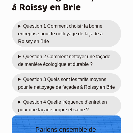
à Roissy en Brie
use, 
ontr
bon 
er 
rapp
des 
Question 1 Comment choisir la bonne
ort 
pres
entreprise pour le nettoyage de façade à
quali
tatair
té/pri
es 
Roissy en Brie
x, 
auss
l’equ
i pro 
Question 2 Comment nettoyer une façade
ipe 
ça 
de manière écologique et durable ?
est 
fait 
prof
plais
Question 3 Quels sont les tarifs moyens
essi
ir 🙂 
pour le nettoyage de façades à Roissy en Brie
onne
enco
lle, 
re 
Question 4 Quelle fréquence d’entretien
resp
mer
pour une façade propre et saine ?
ecte 
ci
parf
aite
Parlons ensemble de