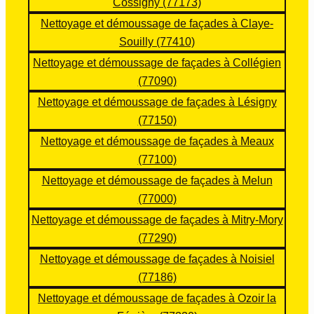
on 
ma 
faça
r 
Cossigny (77173)
au 
toitur
de et 
cont
Nettoyage et démoussage de façades à Claye-
Karc
e. Je 
notr
ent 
Souilly (77410)
her 
reco
e toit
du 
Nettoyage et démoussage de façades à Collégien
+ 
mm
Nou
trav
(77090)
appli
ande
s 
ail 
Nettoyage et démoussage de façades à Lésigny
catio
!!
som
effec
n 
mes 
tué. 
(77150)
d’un 
ravis 
Équi
Nettoyage et démoussage de façades à Meaux
hydr
de 
pe 
(77100)
ofug
leur 
très 
Nettoyage et démoussage de façades à Melun
e 
pres
sym
(77000)
incol
tatio
pathi
Nettoyage et démoussage de façades à Mitry-Mory
ore 
n 🙂
que, 
+ 
Sup
à 
(77290)
appli
er 
l’éco
Nettoyage et démoussage de façades à Noisiel
catio
équi
ute, 
(77186)
n 
pe ! 
et 
Nettoyage et démoussage de façades à Ozoir la
d’un 
Très 
surt