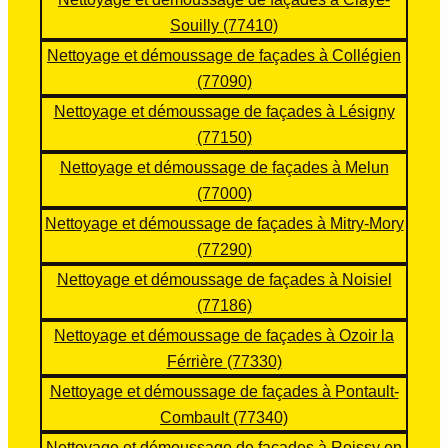
Karc
e. Je 
notr
ent 
Souilly (77410)
her 
reco
e toit
du 
Nettoyage et démoussage de façades à Collégien
+ 
mm
Nou
trav
(77090)
appli
ande
s 
ail 
Nettoyage et démoussage de façades à Lésigny
catio
!!
som
effec
n 
mes 
tué. 
(77150)
d’un 
ravis 
Équi
Nettoyage et démoussage de façades à Melun
hydr
de 
pe 
(77000)
ofug
leur 
très 
Nettoyage et démoussage de façades à Mitry-Mory
e 
pres
sym
(77290)
incol
tatio
pathi
Nettoyage et démoussage de façades à Noisiel
ore 
n 🙂
que, 
+ 
Sup
à 
(77186)
appli
er 
l’éco
Nettoyage et démoussage de façades à Ozoir la
catio
équi
ute, 
Férrière (77330)
n 
pe ! 
et 
Nettoyage et démoussage de façades à Pontault-
d’un 
Très 
surt
Combault (77340)
hydr
pro !
out 
Nettoyage et démoussage de façades à Roissy en
ofug
Je 
tout 