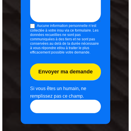
e
s
e
Aucune information personnelle n’est
r
collectée à votre insu via ce formulaire. Les
v
données recueillies ne sont pas
communiquées à des tiers et ne sont pas
i
conservées au delà de la durée nécessaire
à vous répondre et/ou à traiter le plus
c
efficacement possible votre demande.
e
Envoyer ma demande
Si vous êtes un humain, ne
remplissez pas ce champ.