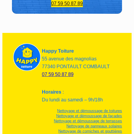
07 59 50 87 89
plan
ning 
déci
dé 
d’un 
com
mun 
Happy Toiture
acco
55 avenue des magnolias
rd, 
77340 PONTAULT COMBAULT
n’he
07 59 50 87 89
site 
pas 
à 
Horaires
:
four
Du lundi au samedi – 9h/18h
nir 
Nettoyage et démoussage de toitures
des 
Nettoyage et démoussage de façades
rens
Nettoyage et démoussage de terrasses
Nettoyage de panneaux solaires
eign
Nettoyage de corniches et gouttières
eme