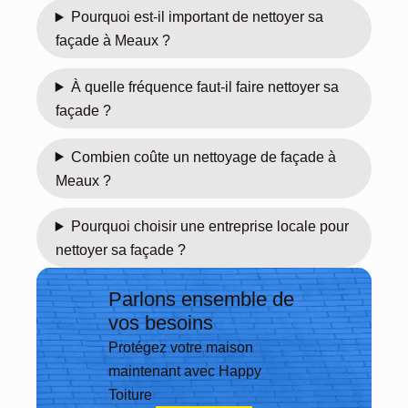
bon 
er 
Pourquoi est-il important de nettoyer sa
rapp
des 
façade à Meaux ?
ort 
pres
quali
tatair
À quelle fréquence faut-il faire nettoyer sa
té/pri
es 
façade ?
x, 
auss
l’equ
i pro 
Combien coûte un nettoyage de façade à
ipe 
ça 
Meaux ?
est 
fait 
prof
plais
Pourquoi choisir une entreprise locale pour
essi
ir 🙂 
onne
enco
nettoyer sa façade ?
lle, 
re 
resp
mer
Parlons ensemble de
ecte 
ci
vos besoins
parf
Protégez votre maison
aite
maintenant avec Happy
men
Toiture
t le 