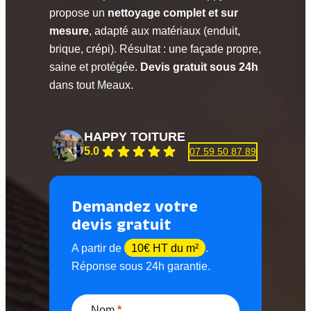
propose un
nettoyage complet et sur
mesure
, adapté aux matériaux (enduit,
brique, crépi). Résultat : une façade propre,
saine et protégée.
Devis gratuit sous 24h
dans tout Meaux.
HAPPY TOITURE
5.0
07 59 50 87 89
Demandez votre
devis gratuit
A partir de
10€ HT du m²
.
Réponse sous 24h garantie.
D
e
Nom
*