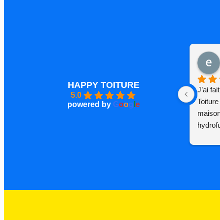
HAPPY TOITURE
J’ai fa
5.0
Toiture
powered by
G
o
o
g
l
e
maison 
hydrofu
hydrofu
toit.
Happy T
serieus
l’equip
parfait
commun 
des re