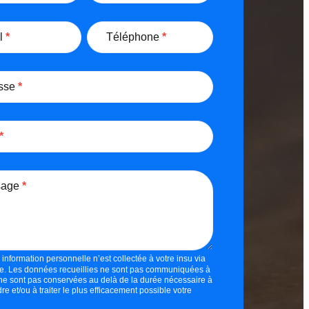
l
*
Téléphone
*
sse
*
*
sage
*
nformation personnelle n’est collectée à votre insu via
re. Les données recueillies ne sont pas communiquées à
t ne sont pas conservées au delà de la durée nécessaire à
e et/ou à traiter le plus efficacement possible votre