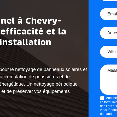
m
a
Emai
n
nnel à Chevry-
d
efficacité et la
e
Adre
r
installation
u
Ville
n
d
e
pour le nettoyage de panneaux solaires et
Mes
v
’accumulation de poussières et de
i
 énergétique. Un nettoyage périodique
s
té et de préserver vos équipements
–
Aucune i
ce formulai
p
des tiers e
vous répondr
a
demande.