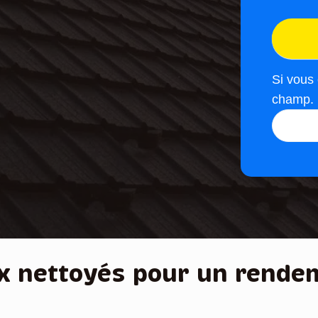
g
e
s
e
Si vous
r
champ.
v
i
c
e
x nettoyés pour un rende