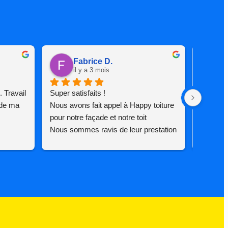
Fabrice D.
il y a 3 mois
i
 Travail 
Super satisfaits !
J ai fai
de ma 
Nous avons fait appel à Happy toiture 
maison e
pour notre façade et notre toit
content 
Nous sommes ravis de leur prestation 
sympathi
🙂
tout à é
Super équipe ! Très pro !
et dans 
Je recommande !
rencontr
ça fait 