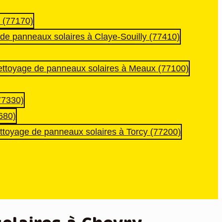
 (77170)
de panneaux solaires à Claye-Souilly (77410)
ttoyage de panneaux solaires à Meaux (77100)
77330)
680)
ttoyage de panneaux solaires à Torcy (77200)