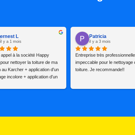
ernest L
Patricia
il y a 1 mois
il y a 3 mois
it appel à la société Happy 
Entreprise très professionnelle.
 pour nettoyer la toiture de ma 
impeccable pour le nettoyage 
au Karcher + application d’un 
toiture. Je recommande!!
ge incolore + application d’un 
ge coloré sur l’ensemble du 
oiture est une société 
e, bon rapport qualité/prix, 
e est professionnelle, respecte 
ement le planning décidé d’un 
accord, n’hesite pas à fournir 
nseignements 