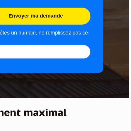
Envoyer ma demande
 êtes un humain, ne remplissez pas ce
ment maximal