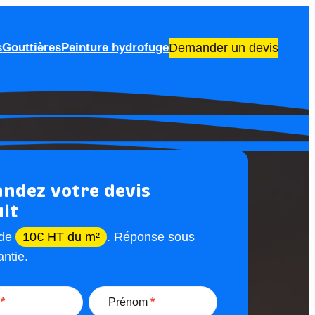
s
Gouttières
Peinture hydrofuge
Demander un devis
ndez votre devis
uit
 de
10€ HT du m²
. Réponse sous
ntie.
m
*
Prénom
*