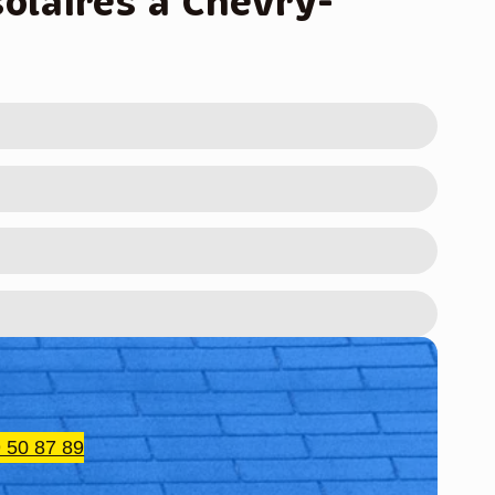
solaires à Chevry-
 50 87 89