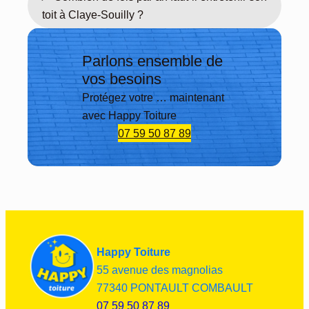
essi
ir 🙂 
toit à Claye-Souilly ?
onne
enco
lle, 
re 
resp
mer
Parlons ensemble de
ecte 
ci
vos besoins
parf
Protégez votre … maintenant
aite
avec Happy Toiture
men
07 59 50 87 89
t le 
plan
ning 
déci
dé 
d’un 
com
mun 
Happy Toiture
acco
55 avenue des magnolias
rd, 
77340 PONTAULT COMBAULT
n’he
07 59 50 87 89