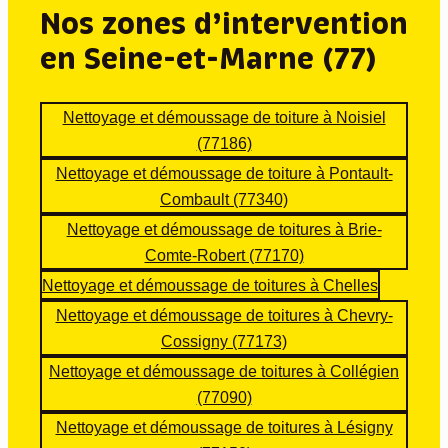
netto
ccab
Hap
on et 
Nos zones d’intervention
yer 
le 
py 
fran
en Seine-et-Marne (77)
la 
pour 
toitur
che
toitur
le 
e 
men
e de 
netto
pour 
t je 
Nettoyage et démoussage de toiture à Noisiel
ma 
yage 
notr
suis 
(77186)
mais
de 
e 
supe
on 
ma 
faça
r 
Nettoyage et démoussage de toiture à Pontault-
au 
toitur
de et 
cont
Combault (77340)
Karc
e. Je 
notr
ent 
Nettoyage et démoussage de toitures à Brie-
her 
reco
e toit
du 
Comte-Robert (77170)
+ 
mm
Nou
trav
Nettoyage et démoussage de toitures à Chelles
appli
ande
s 
ail 
Nettoyage et démoussage de toitures à Chevry-
catio
!!
som
effec
n 
mes 
tué. 
Cossigny (77173)
d’un 
ravis 
Équi
Nettoyage et démoussage de toitures à Collégien
hydr
de 
pe 
(77090)
ofug
leur 
très 
Nettoyage et démoussage de toitures à Lésigny
e 
pres
sym