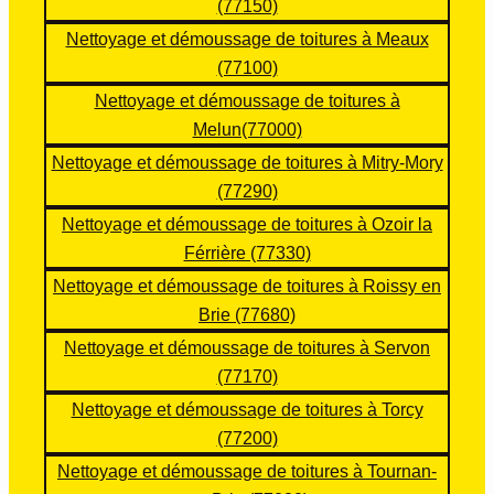
(77150)
incol
tatio
pathi
Nettoyage et démoussage de toitures à Meaux
ore 
n 🙂
que, 
+ 
Sup
à 
(77100)
appli
er 
l’éco
Nettoyage et démoussage de toitures à
catio
équi
ute, 
Melun(77000)
n 
pe ! 
et 
Nettoyage et démoussage de toitures à Mitry-Mory
d’un 
Très 
surt
(77290)
hydr
pro !
out 
Nettoyage et démoussage de toitures à Ozoir la
ofug
Je 
tout 
e 
reco
à été 
Férrière (77330)
color
mm
fait 
Nettoyage et démoussage de toitures à Roissy en
é 
ande 
avec 
Brie (77680)
sur 
!
prof
Nettoyage et démoussage de toitures à Servon
l’ens
essi
(77170)
embl
onna
Nettoyage et démoussage de toitures à Torcy
e du 
lism
toit.
e et 
(77200)
Hap
dans 
Nettoyage et démoussage de toitures à Tournan-
py 
les 