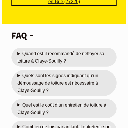
en-Brie (77220)
Toitu
tem
re 
ps. 
est 
C 
une 
est 
FAQ –
soci
rare 
été 
de 
serie
renc
Quand est-il recommandé de nettoyer sa
use, 
ontr
bon 
er 
toiture à Claye-Souilly ?
rapp
des 
ort 
pres
Quels sont les signes indiquant qu’un
quali
tatair
démoussage de toiture est nécessaire à
té/pri
es 
Claye-Souilly ?
x, 
auss
l’equ
i pro 
Quel est le coût d’un entretien de toiture à
ipe 
ça 
Claye-Souilly ?
est 
fait 
prof
plais
Combien de fois par an faut-il entretenir son