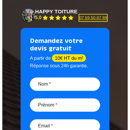
HAPPY TOITURE
5.0
07 59 50 87 89
Demandez votre
devis gratuit
A partir de
10€ HT du m²
.
Réponse sous 24h garantie.
D
e
Nom
*
m
a
n
Prénom
*
d
e
Email
*
r